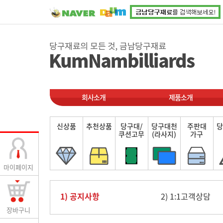
회사소개
제품소개
신상품
추천상품
당구대/
당구대천
주판대
당
쿠션고무
(라사지)
가구
마이페이지
1) 공지사항
2) 1:1고객상담
장바구니