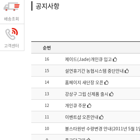
공지사항
배송조회
고객센터
순번
16
제이드(Jade)개인큐 입고
15
설연휴기간 농협시스템 중단안내
14
홈페이지 새단장 오픈
13
강상구 그립 신제품 출시
12
개인큐 주문
11
이벤트샵 오픈안내
10
볼스타원반 수량변경 안내(2011년 5월 1
9