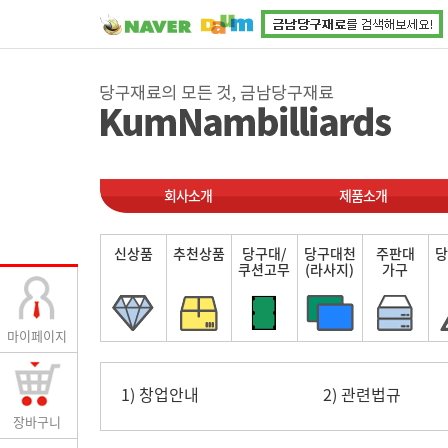
회사소개
제품소개
신상품
추천상품
당구대/
당구대천
주판대
당
쿠션고무
(라사지)
가구
마이페이지
1) 창업안내
2) 관련법규
장바구니